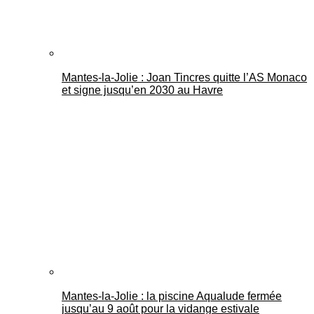
Mantes-la-Jolie : Joan Tincres quitte l’AS Monaco
et signe jusqu’en 2030 au Havre
Mantes-la-Jolie : la piscine Aqualude fermée
jusqu’au 9 août pour la vidange estivale