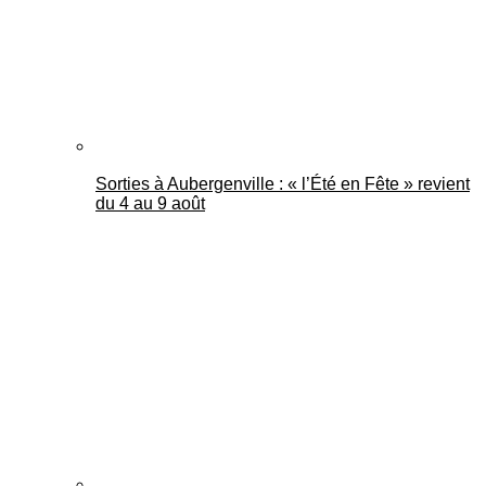
Sorties à Aubergenville : « l’Été en Fête » revient
du 4 au 9 août