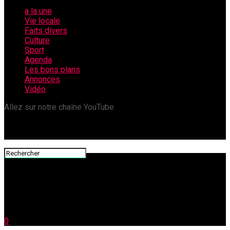
a la une
Vie locale
Faits divers
Culture
Sport
Agenda
Les bons plans
Annonces
Vidéo
Allez sur notre chaîne YouTube
0