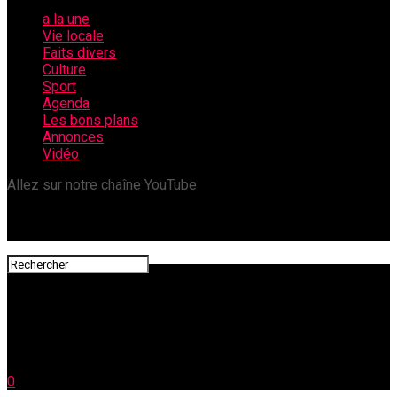
a la une
Vie locale
Faits divers
Culture
Sport
Agenda
Les bons plans
Annonces
Vidéo
Allez sur notre chaîne YouTube
0