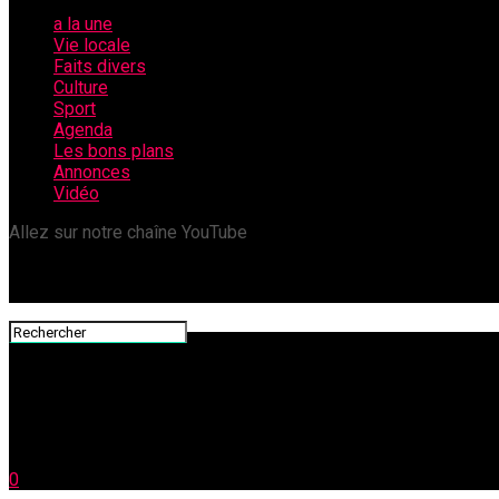
a la une
Vie locale
Faits divers
Culture
Sport
Agenda
Les bons plans
Annonces
Vidéo
Allez sur notre chaîne YouTube
0