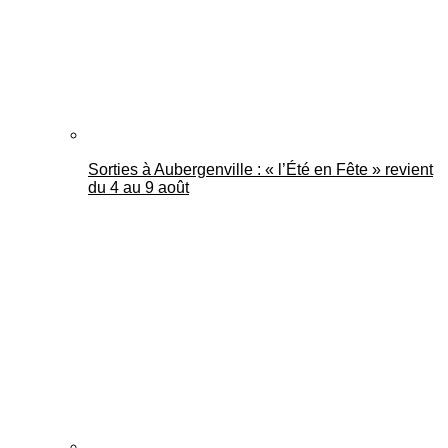
Sorties à Aubergenville : « l’Été en Fête » revient
du 4 au 9 août