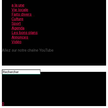
a la une
Vie locale
Faits divers
Culture
Sport
Agenda
Les bons plans
Annonces
Vidéo
Allez sur notre chaîne YouTube
0