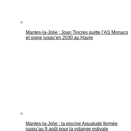
Mantes-la-Jolie : Joan Tincres quitte l’AS Monaco
et signe jusqu’en 2030 au Havre
Mantes-la-Jolie : la piscine Aqualude fermée
jusqu’au 9 août pour la vidange estivale