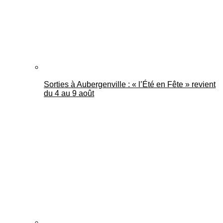
Sorties à Aubergenville : « l’Été en Fête » revient
du 4 au 9 août