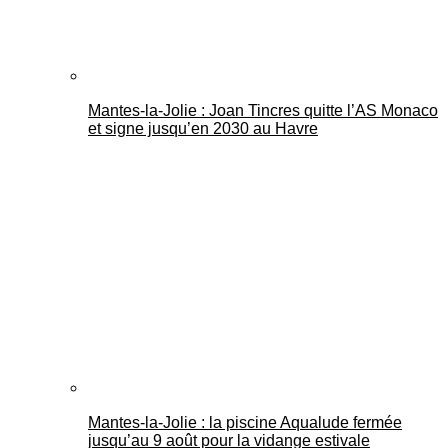
Mantes-la-Jolie : Joan Tincres quitte l’AS Monaco
et signe jusqu’en 2030 au Havre
Mantes-la-Jolie : la piscine Aqualude fermée
jusqu’au 9 août pour la vidange estivale