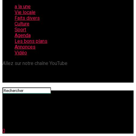
a la une
Vie locale
Faits divers
Culture
Sport
Agenda
Les bons plans
Annonces
Vidéo
Allez sur notre chaîne YouTube
0