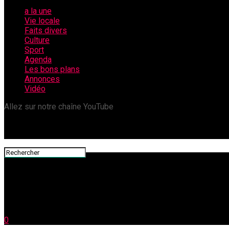
a la une
Vie locale
Faits divers
Culture
Sport
Agenda
Les bons plans
Annonces
Vidéo
Allez sur notre chaîne YouTube
0