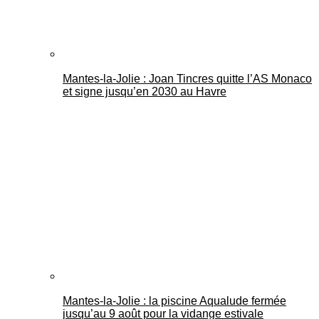
Mantes-la-Jolie : Joan Tincres quitte l’AS Monaco
et signe jusqu’en 2030 au Havre
Mantes-la-Jolie : la piscine Aqualude fermée
jusqu’au 9 août pour la vidange estivale