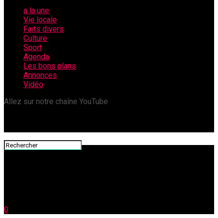
a la une
Vie locale
Faits divers
Culture
Sport
Agenda
Les bons plans
Annonces
Vidéo
Allez sur notre chaîne YouTube
0