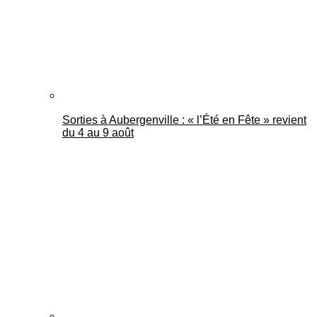
Sorties à Aubergenville : « l’Été en Fête » revient
du 4 au 9 août