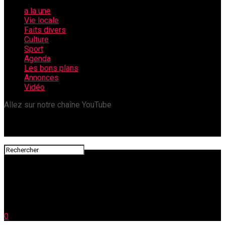
a la une
Vie locale
Faits divers
Culture
Sport
Agenda
Les bons plans
Annonces
Vidéo
Allez sur notre chaîne YouTube
0