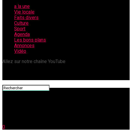
a la une
Vie locale
Faits divers
Culture
Sport
Agenda
Les bons plans
Annonces
Vidéo
Allez sur notre chaîne YouTube
0