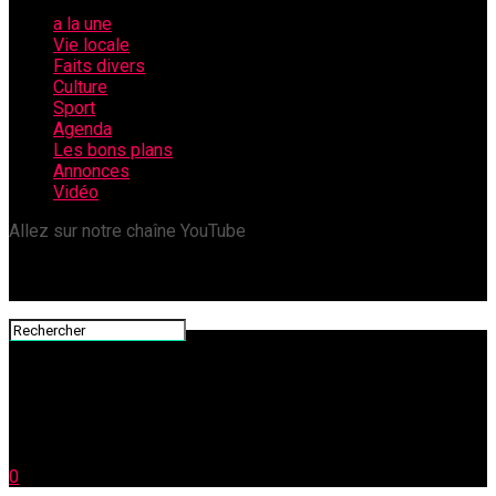
a la une
Vie locale
Faits divers
Culture
Sport
Agenda
Les bons plans
Annonces
Vidéo
Allez sur notre chaîne YouTube
0