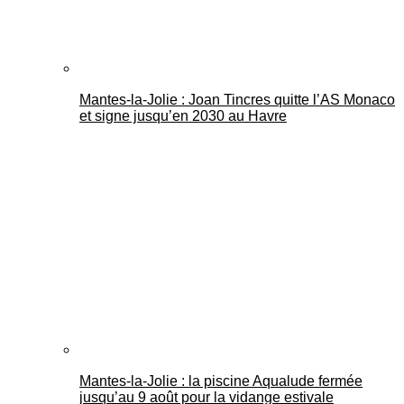
Mantes-la-Jolie : Joan Tincres quitte l’AS Monaco
et signe jusqu’en 2030 au Havre
Mantes-la-Jolie : la piscine Aqualude fermée
jusqu’au 9 août pour la vidange estivale