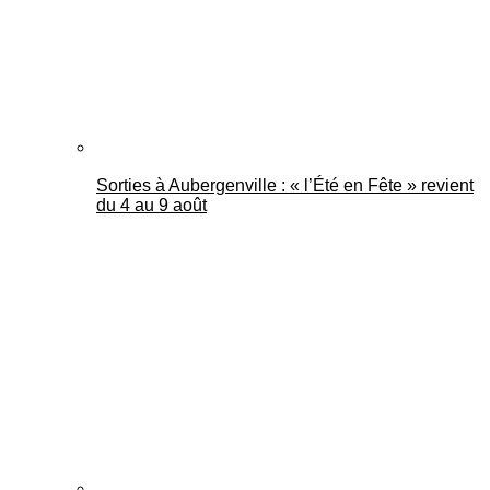
Sorties à Aubergenville : « l’Été en Fête » revient
du 4 au 9 août