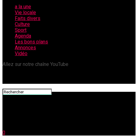
a la une
Vie locale
Faits divers
Culture
Sport
Agenda
Les bons plans
Annonces
Vidéo
Allez sur notre chaîne YouTube
0