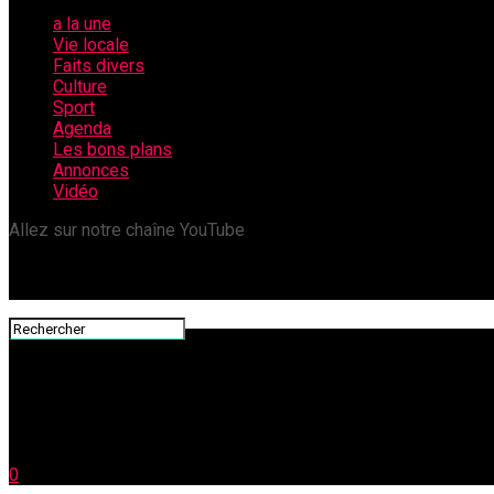
a la une
Vie locale
Faits divers
Culture
Sport
Agenda
Les bons plans
Annonces
Vidéo
Allez sur notre chaîne YouTube
0