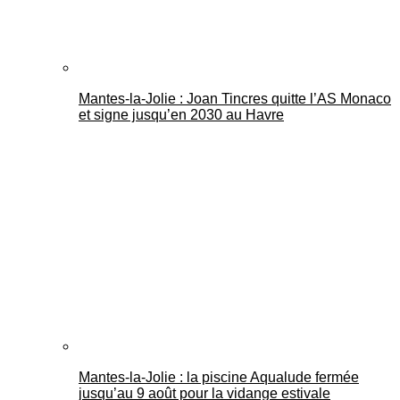
Mantes-la-Jolie : Joan Tincres quitte l’AS Monaco
et signe jusqu’en 2030 au Havre
Mantes-la-Jolie : la piscine Aqualude fermée
jusqu’au 9 août pour la vidange estivale