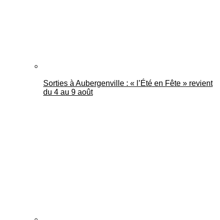
Sorties à Aubergenville : « l’Été en Fête » revient
du 4 au 9 août