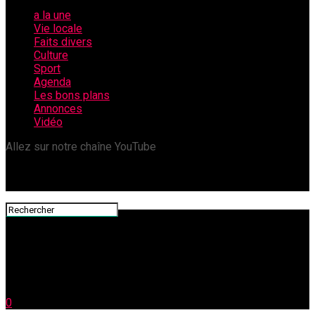
a la une
Vie locale
Faits divers
Culture
Sport
Agenda
Les bons plans
Annonces
Vidéo
Allez sur notre chaîne YouTube
0