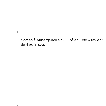
Sorties à Aubergenville : « l’Été en Fête » revient
du 4 au 9 août