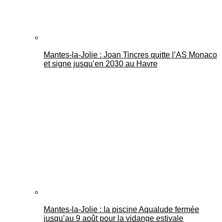
Mantes-la-Jolie : Joan Tincres quitte l’AS Monaco
et signe jusqu’en 2030 au Havre
Mantes-la-Jolie : la piscine Aqualude fermée
jusqu’au 9 août pour la vidange estivale