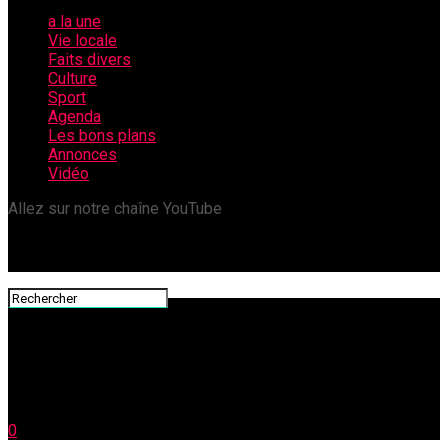
a la une
Vie locale
Faits divers
Culture
Sport
Agenda
Les bons plans
Annonces
Vidéo
Allez sur notre chaîne YouTube
0