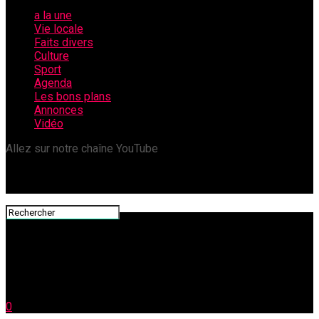
a la une
Vie locale
Faits divers
Culture
Sport
Agenda
Les bons plans
Annonces
Vidéo
Allez sur notre chaîne YouTube
0