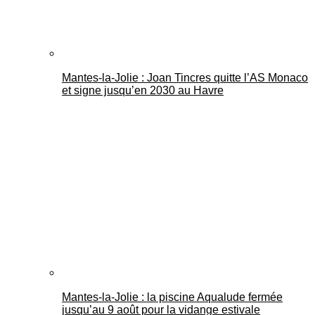
Mantes-la-Jolie : Joan Tincres quitte l’AS Monaco
et signe jusqu’en 2030 au Havre
Mantes-la-Jolie : la piscine Aqualude fermée
jusqu’au 9 août pour la vidange estivale