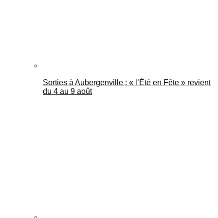
Sorties à Aubergenville : « l’Été en Fête » revient
du 4 au 9 août