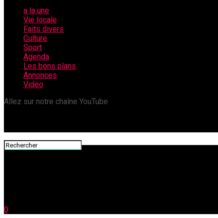
a la une
Vie locale
Faits divers
Culture
Sport
Agenda
Les bons plans
Annonces
Vidéo
Allez sur notre chaîne YouTube
0