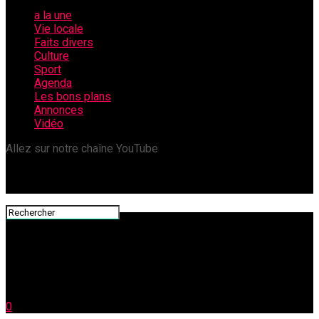
a la une
Vie locale
Faits divers
Culture
Sport
Agenda
Les bons plans
Annonces
Vidéo
Allez sur notre chaîne YouTube
0