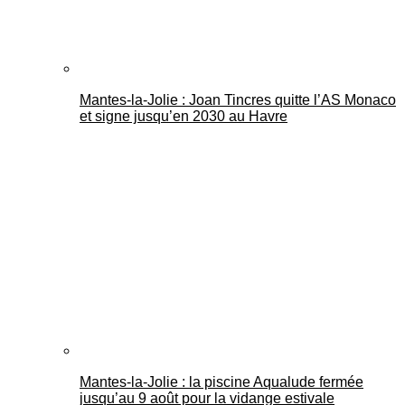
Mantes-la-Jolie : Joan Tincres quitte l’AS Monaco
et signe jusqu’en 2030 au Havre
Mantes-la-Jolie : la piscine Aqualude fermée
jusqu’au 9 août pour la vidange estivale