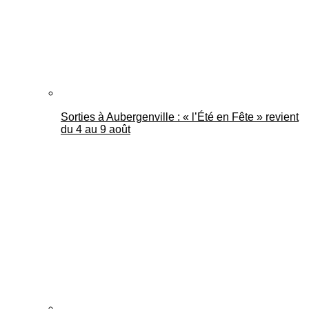
Sorties à Aubergenville : « l’Été en Fête » revient
du 4 au 9 août