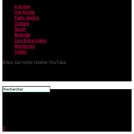
a la une
Vie locale
Faits divers
Culture
Sport
Agenda
Les bons plans
Annonces
Vidéo
Allez sur notre chaîne YouTube
0