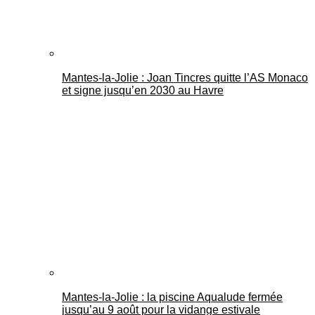
Mantes-la-Jolie : Joan Tincres quitte l’AS Monaco
et signe jusqu’en 2030 au Havre
Mantes-la-Jolie : la piscine Aqualude fermée
jusqu’au 9 août pour la vidange estivale