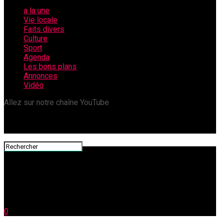
a la une
Vie locale
Faits divers
Culture
Sport
Agenda
Les bons plans
Annonces
Vidéo
Allez sur notre chaîne YouTube
0