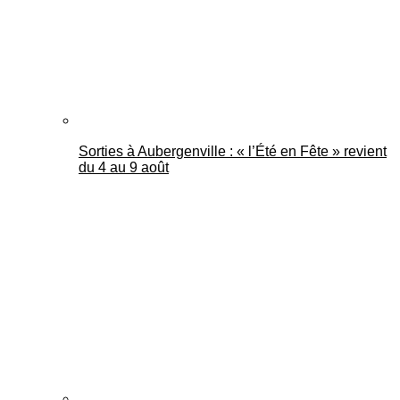
Sorties à Aubergenville : « l’Été en Fête » revient
du 4 au 9 août