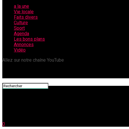
a la une
Vie locale
Faits divers
Culture
Sport
Agenda
Les bons plans
Annonces
Vidéo
Allez sur notre chaîne YouTube
0