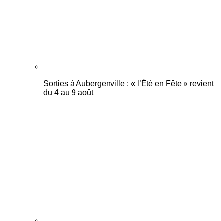
Sorties à Aubergenville : « l’Été en Fête » revient
du 4 au 9 août