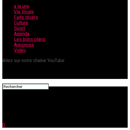
a la une
Vie locale
Faits divers
Culture
Sport
Agenda
Les bons plans
Annonces
Vidéo
Allez sur notre chaîne YouTube
0