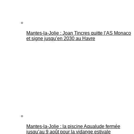
Mantes-la-Jolie : Joan Tincres quitte l’AS Monaco
et signe jusqu’en 2030 au Havre
Mantes-la-Jolie : la piscine Aqualude fermée
jusqu’au 9 août pour la vidange estivale