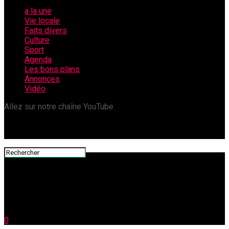
a la une
Vie locale
Faits divers
Culture
Sport
Agenda
Les bons plans
Annonces
Vidéo
Allez sur notre chaîne YouTube
0