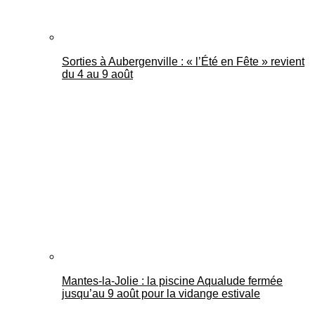
Sorties à Aubergenville : « l’Été en Fête » revient
du 4 au 9 août
Mantes-la-Jolie : la piscine Aqualude fermée
jusqu’au 9 août pour la vidange estivale