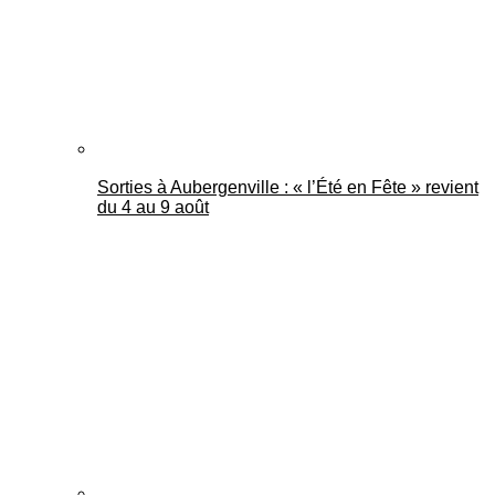
Sorties à Aubergenville : « l’Été en Fête » revient
du 4 au 9 août