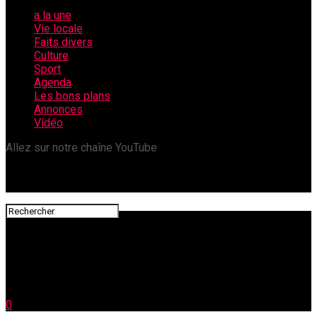
a la une
Vie locale
Faits divers
Culture
Sport
Agenda
Les bons plans
Annonces
Vidéo
Allez sur notre chaîne YouTube
0