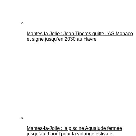
Mantes-la-Jolie : Joan Tincres quitte l’AS Monaco
et signe jusqu’en 2030 au Havre
Mantes-la-Jolie : la piscine Aqualude fermée
jusqu’au 9 août pour la vidange estivale