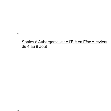
Sorties à Aubergenville : « l’Été en Fête » revient
du 4 au 9 août