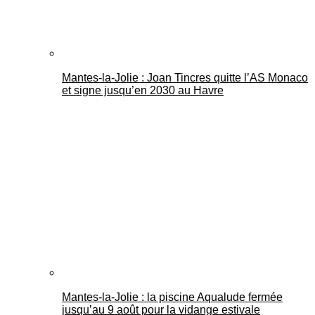
Mantes-la-Jolie : Joan Tincres quitte l’AS Monaco
et signe jusqu’en 2030 au Havre
Mantes-la-Jolie : la piscine Aqualude fermée
jusqu’au 9 août pour la vidange estivale