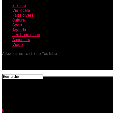
a la une
Vie locale
Faits divers
Culture
Sport
Agenda
Les bons plans
Annonces
Vidéo
Allez sur notre chaîne YouTube
0