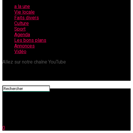
a la une
Vie locale
Faits divers
Culture
Sport
Agenda
Les bons plans
Annonces
Vidéo
Allez sur notre chaîne YouTube
0