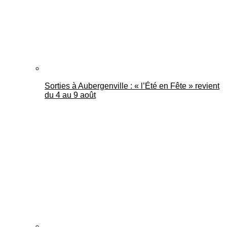
Sorties à Aubergenville : « l’Été en Fête » revient
du 4 au 9 août