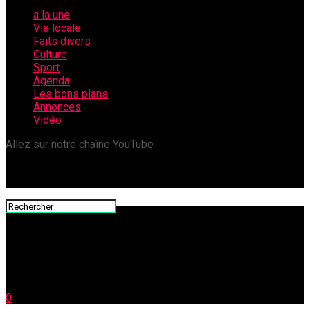
a la une
Vie locale
Faits divers
Culture
Sport
Agenda
Les bons plans
Annonces
Vidéo
Allez sur notre chaîne YouTube
0