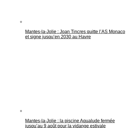
Mantes-la-Jolie : Joan Tincres quitte l’AS Monaco
et signe jusqu’en 2030 au Havre
Mantes-la-Jolie : la piscine Aqualude fermée
jusqu’au 9 août pour la vidange estivale