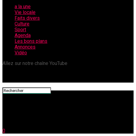
a la une
Vie locale
Faits divers
Culture
Sport
Agenda
Les bons plans
Annonces
Vidéo
Allez sur notre chaîne YouTube
0