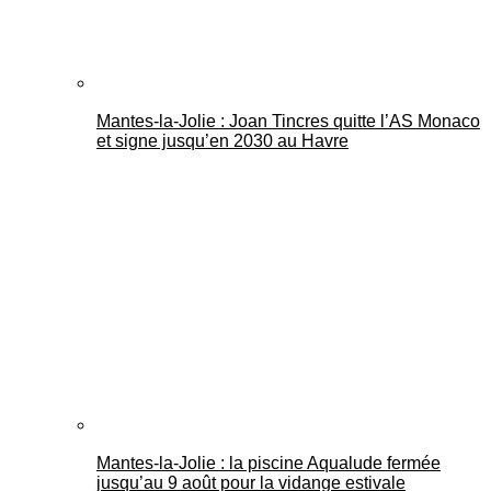
Mantes-la-Jolie : Joan Tincres quitte l’AS Monaco
et signe jusqu’en 2030 au Havre
Mantes-la-Jolie : la piscine Aqualude fermée
jusqu’au 9 août pour la vidange estivale