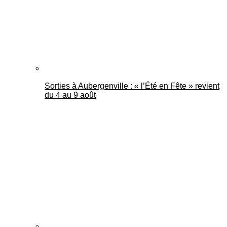
Sorties à Aubergenville : « l’Été en Fête » revient
du 4 au 9 août