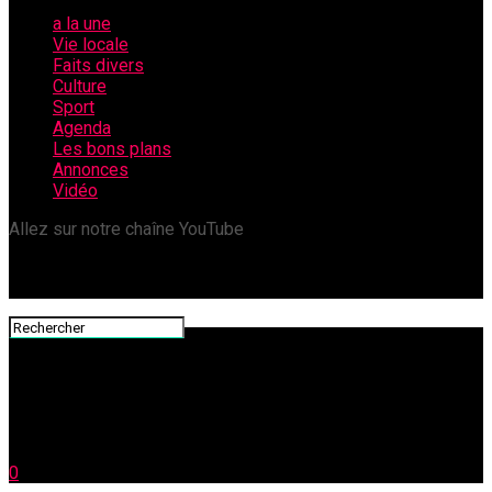
a la une
Vie locale
Faits divers
Culture
Sport
Agenda
Les bons plans
Annonces
Vidéo
Allez sur notre chaîne YouTube
0