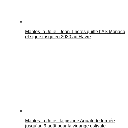
Mantes-la-Jolie : Joan Tincres quitte l’AS Monaco
et signe jusqu’en 2030 au Havre
Mantes-la-Jolie : la piscine Aqualude fermée
jusqu’au 9 août pour la vidange estivale