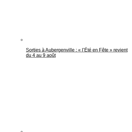
Sorties à Aubergenville : « l’Été en Fête » revient
du 4 au 9 août