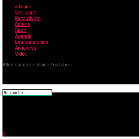
a la une
Vie locale
Faits divers
Culture
Sport
Agenda
Les bons plans
Annonces
Vidéo
Allez sur notre chaîne YouTube
0