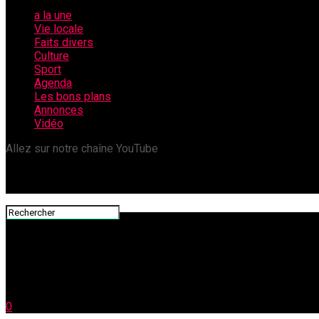
a la une
Vie locale
Faits divers
Culture
Sport
Agenda
Les bons plans
Annonces
Vidéo
Allez sur notre chaîne YouTube
0