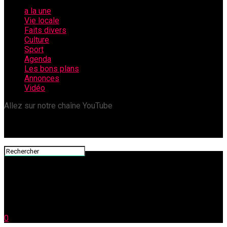
a la une
Vie locale
Faits divers
Culture
Sport
Agenda
Les bons plans
Annonces
Vidéo
Allez sur notre chaîne YouTube
0