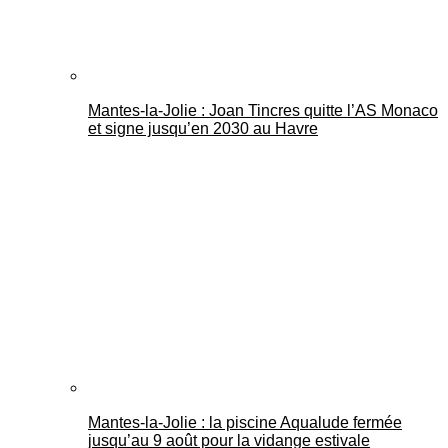
Mantes-la-Jolie : Joan Tincres quitte l’AS Monaco
et signe jusqu’en 2030 au Havre
Mantes-la-Jolie : la piscine Aqualude fermée
jusqu’au 9 août pour la vidange estivale