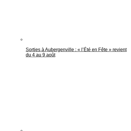
Sorties à Aubergenville : « l’Été en Fête » revient
du 4 au 9 août