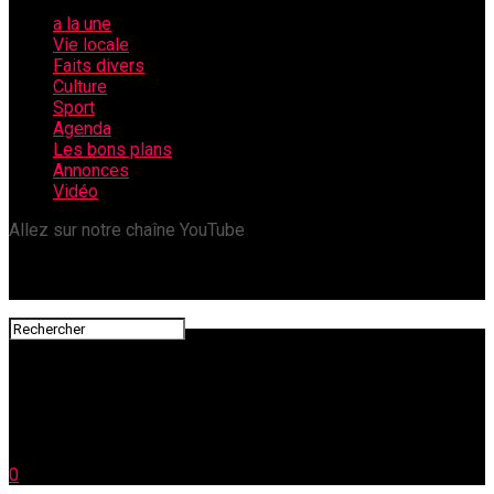
a la une
Vie locale
Faits divers
Culture
Sport
Agenda
Les bons plans
Annonces
Vidéo
Allez sur notre chaîne YouTube
0