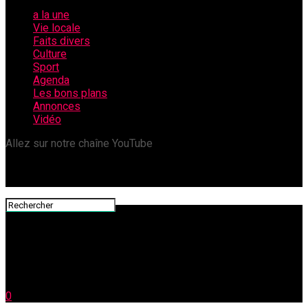
a la une
Vie locale
Faits divers
Culture
Sport
Agenda
Les bons plans
Annonces
Vidéo
Allez sur notre chaîne YouTube
0