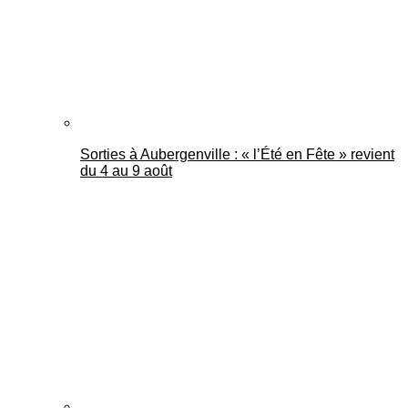
Sorties à Aubergenville : « l’Été en Fête » revient
du 4 au 9 août