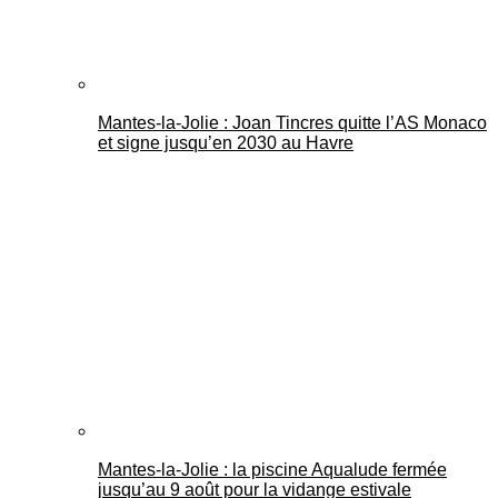
Mantes-la-Jolie : Joan Tincres quitte l’AS Monaco
et signe jusqu’en 2030 au Havre
Mantes-la-Jolie : la piscine Aqualude fermée
jusqu’au 9 août pour la vidange estivale