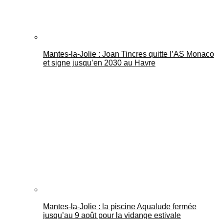
Mantes-la-Jolie : Joan Tincres quitte l’AS Monaco
et signe jusqu’en 2030 au Havre
Mantes-la-Jolie : la piscine Aqualude fermée
jusqu’au 9 août pour la vidange estivale