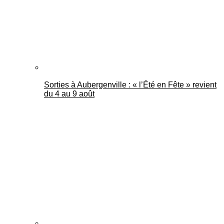
Sorties à Aubergenville : « l’Été en Fête » revient
du 4 au 9 août