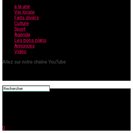
a la une
Vie locale
Faits divers
Culture
Sport
Agenda
Les bons plans
Annonces
Vidéo
Allez sur notre chaîne YouTube
0