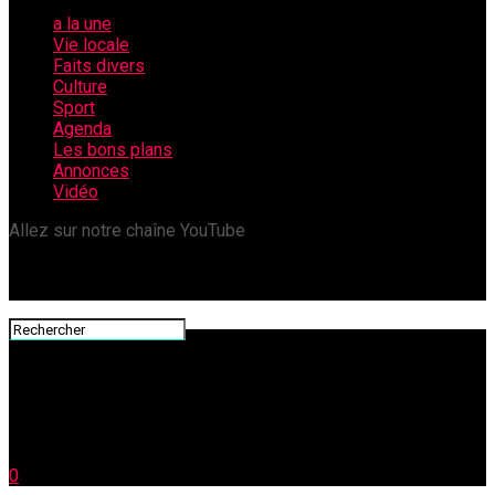
a la une
Vie locale
Faits divers
Culture
Sport
Agenda
Les bons plans
Annonces
Vidéo
Allez sur notre chaîne YouTube
0