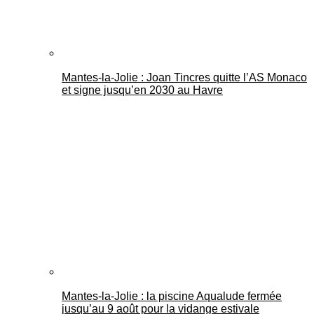
Mantes-la-Jolie : Joan Tincres quitte l’AS Monaco
et signe jusqu’en 2030 au Havre
Mantes-la-Jolie : la piscine Aqualude fermée
jusqu’au 9 août pour la vidange estivale