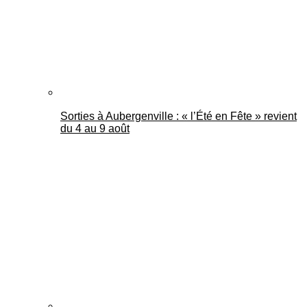
Sorties à Aubergenville : « l’Été en Fête » revient
du 4 au 9 août