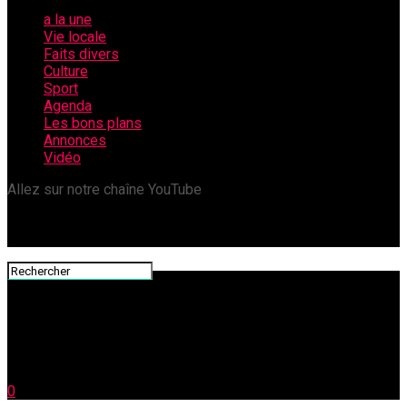
a la une
Vie locale
Faits divers
Culture
Sport
Agenda
Les bons plans
Annonces
Vidéo
Allez sur notre chaîne YouTube
0