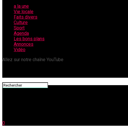
a la une
Vie locale
Faits divers
Culture
Sport
Agenda
Les bons plans
Annonces
Vidéo
Allez sur notre chaîne YouTube
0