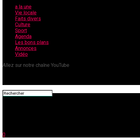
a la une
Vie locale
Faits divers
Culture
Sport
Agenda
Les bons plans
Annonces
Vidéo
Allez sur notre chaîne YouTube
0