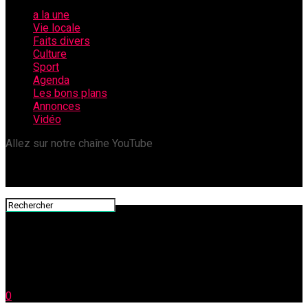
a la une
Vie locale
Faits divers
Culture
Sport
Agenda
Les bons plans
Annonces
Vidéo
Allez sur notre chaîne YouTube
0