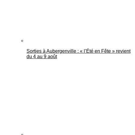
Sorties à Aubergenville : « l’Été en Fête » revient
du 4 au 9 août