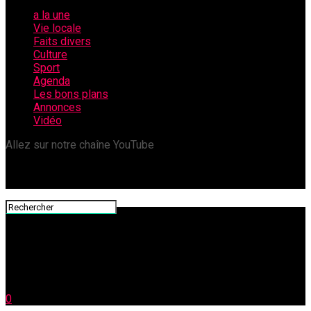
a la une
Vie locale
Faits divers
Culture
Sport
Agenda
Les bons plans
Annonces
Vidéo
Allez sur notre chaîne YouTube
0