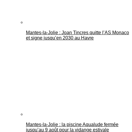
Mantes-la-Jolie : Joan Tincres quitte l’AS Monaco
et signe jusqu’en 2030 au Havre
Mantes-la-Jolie : la piscine Aqualude fermée
jusqu’au 9 août pour la vidange estivale