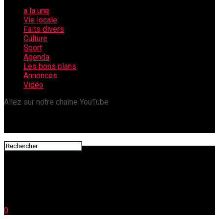
a la une
Vie locale
Faits divers
Culture
Sport
Agenda
Les bons plans
Annonces
Vidéo
Allez sur notre chaîne YouTube
0