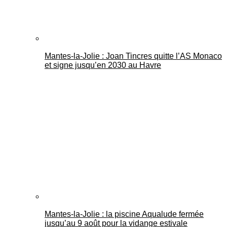
Mantes-la-Jolie : Joan Tincres quitte l’AS Monaco
et signe jusqu’en 2030 au Havre
Mantes-la-Jolie : la piscine Aqualude fermée
jusqu’au 9 août pour la vidange estivale