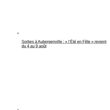
Sorties à Aubergenville : « l’Été en Fête » revient
du 4 au 9 août