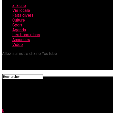
a la une
Vie locale
Faits divers
Culture
Sport
Agenda
Les bons plans
Annonces
Vidéo
Allez sur notre chaîne YouTube
0