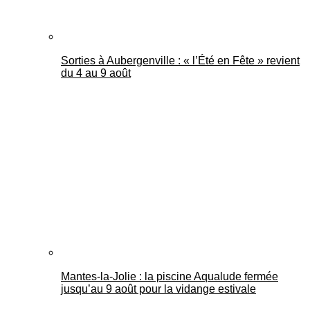
Sorties à Aubergenville : « l’Été en Fête » revient
du 4 au 9 août
Mantes-la-Jolie : la piscine Aqualude fermée
jusqu’au 9 août pour la vidange estivale