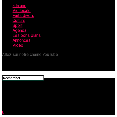
a la une
Vie locale
Faits divers
Culture
Sport
Agenda
Les bons plans
Annonces
Vidéo
Allez sur notre chaîne YouTube
0