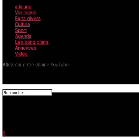
a la une
Vie locale
Faits divers
Culture
Sport
Agenda
Les bons plans
Annonces
Vidéo
Allez sur notre chaîne YouTube
0