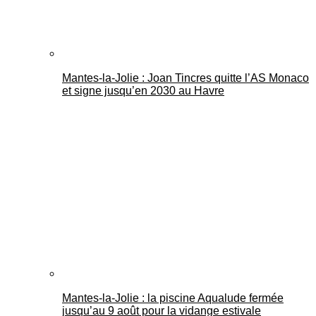
Mantes-la-Jolie : Joan Tincres quitte l’AS Monaco
et signe jusqu’en 2030 au Havre
Mantes-la-Jolie : la piscine Aqualude fermée
jusqu’au 9 août pour la vidange estivale