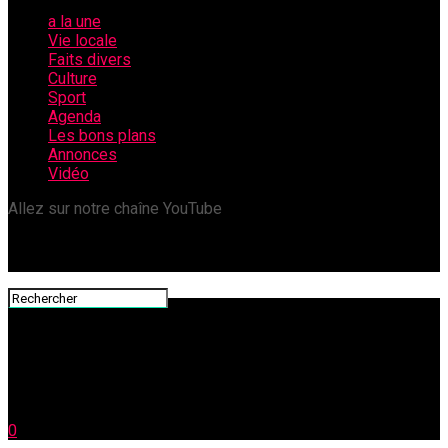
a la une
Vie locale
Faits divers
Culture
Sport
Agenda
Les bons plans
Annonces
Vidéo
Allez sur notre chaîne YouTube
0