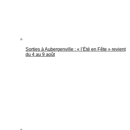
Sorties à Aubergenville : « l’Été en Fête » revient
du 4 au 9 août