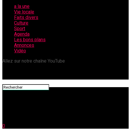
a la une
Vie locale
Faits divers
Culture
Sport
Agenda
Les bons plans
Annonces
Vidéo
Allez sur notre chaîne YouTube
0