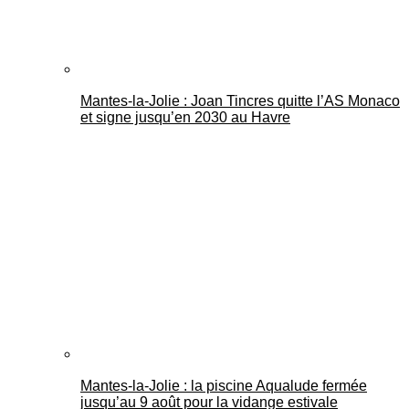
Mantes-la-Jolie : Joan Tincres quitte l’AS Monaco
et signe jusqu’en 2030 au Havre
Mantes-la-Jolie : la piscine Aqualude fermée
jusqu’au 9 août pour la vidange estivale