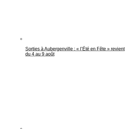
Sorties à Aubergenville : « l’Été en Fête » revient
du 4 au 9 août