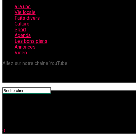
a la une
Vie locale
Faits divers
Culture
Sport
Agenda
Les bons plans
Annonces
Vidéo
Allez sur notre chaîne YouTube
0