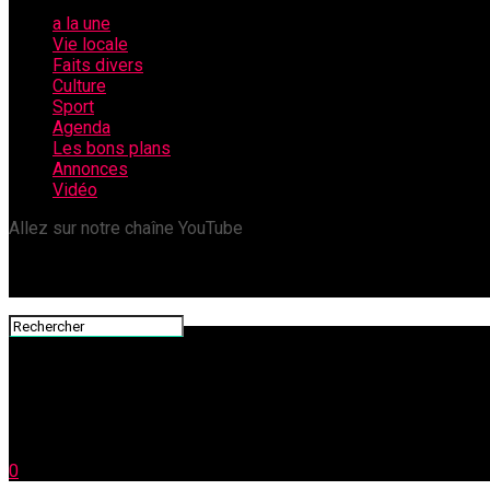
a la une
Vie locale
Faits divers
Culture
Sport
Agenda
Les bons plans
Annonces
Vidéo
Allez sur notre chaîne YouTube
0