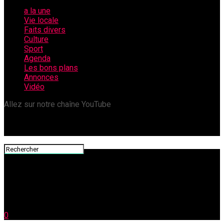
a la une
Vie locale
Faits divers
Culture
Sport
Agenda
Les bons plans
Annonces
Vidéo
Allez sur notre chaîne YouTube
0